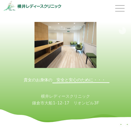
toggle
naviga
貴女のお身体の
安全と安心のために・・・
横井レディースクリニック
鎌倉市大船1-12-17 リオンビル3F