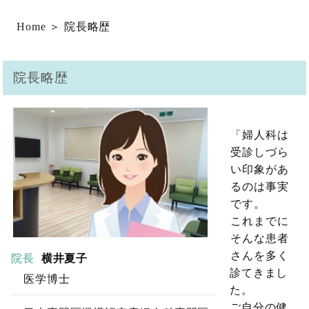
Home
＞ 院長略歴
院長略歴
「婦人科は
受診しづら
い印象があ
るのは事実
です。
これまでに
そんな患者
さんを多く
院長
横井夏子
診てきまし
医学博士
た。
ご自分の健