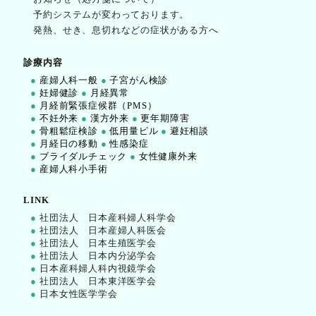
予約システムが変わっております。
発熱、せき、息切れなどの症状がある方へ
診療内容
●
産婦人科一般
●
子宮がん検診
●
妊婦健診
●
月経異常
●
月経前緊張症候群（PMS）
●
不妊外来
●
漢方外来
●
更年期障害
●
骨粗鬆症検診
●
低用量ピル
●
避妊相談
●
月経日の移動
●
性感染症
●
ブライダルチェック
●
女性健康外来
●
産婦人科小手術
LINK
●
社団法人 日本産科婦人科学会
●
社団法人 日本産婦人科医会
●
社団法人 日本生殖医学会
●
社団法人 日本内分泌学会
●
日本産科婦人科内視鏡学会
●
社団法人 日本東洋医学会
●
日本女性医学学会