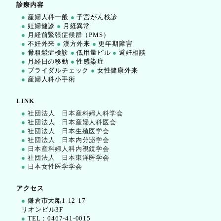
診療内容
●
産婦人科一般
●
子宮がん検診
●
妊婦健診
●
月経異常
●
月経前緊張症候群（PMS）
●
不妊外来
●
漢方外来
●
更年期障害
●
骨粗鬆症検診
●
低用量ピル
●
避妊相談
●
月経日の移動
●
性感染症
●
ブライダルチェック
●
女性健康外来
●
産婦人科小手術
LINK
●
社団法人 日本産科婦人科学会
●
社団法人 日本産婦人科医会
●
社団法人 日本生殖医学会
●
社団法人 日本内分泌学会
●
日本産科婦人科内視鏡学会
●
社団法人 日本東洋医学会
●
日本女性医学学会
アクセス
●
鎌倉市大船1-12-17
リオンビル3F
●
TEL：0467-41-0015