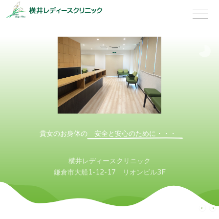
toggle
naviga
貴女のお身体の
安全と安心のために・・・
横井レディースクリニック
鎌倉市大船1-12-17 リオンビル3F